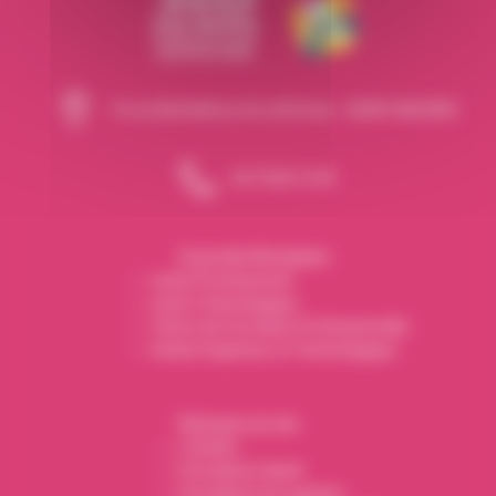
14 rue Barthélemy de Laffemas - 26000 VALENCE
04 75 82 16 90
Ensemble Montplaisir :
Lycée Professionnel
Lycée Technologique
Centre de Formation Professionnelle
Institut Supérieur et Technologique
Rubriques du site :
L’Institut
Formations Santé
Formations éco-gestion