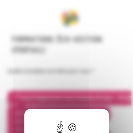
FORMATIONS ÉCO-GESTION
(PORTAIL)
Quelle formation est faite pour vous ?
Classe Préparatoire aux Grandes Écoles
-
CPGE
ECT
BTS Support à l'Action Managériale
BTS Gestion de la PME
BTS Comptabilité et Gestion