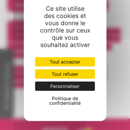
Diplôme de Comptabilité et Gestion
Ce site utilise
des cookies et
vous donne le
Passerelle DCG
contrôle sur ceux
Double diplôme
:
Licence Gestion - Parcours
que vous
Comptabilité – Contrôle- Audit (CCA) / BTS
souhaitez activer
Comptabilité et Gestion
Tout accepter
RETOURNER À L'ACCUEIL
Diplôme Supérieur de Comptabilité et
Tout refuser
Gestion
Personnaliser
Politique de
confidentialité